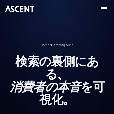
Home
/
Listening Mind
検索の裏側にあ
る、
消費者の本音
を可
視化。
Q
EV 充電 比較
+9%
Q
男性用化粧品
+18%