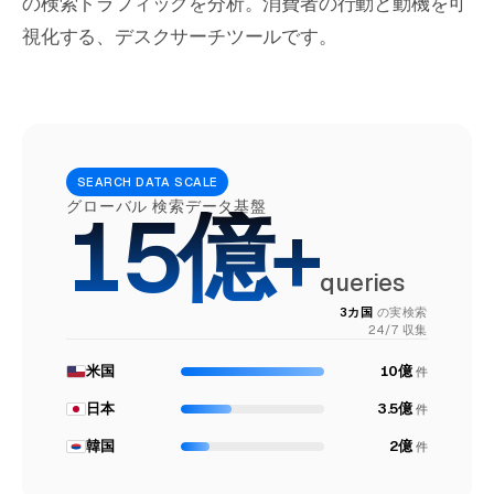
の検索トラフィックを分析。消費者の行動と動機を可
視化する、デスクサーチツールです。
SEARCH DATA SCALE
15億+
グローバル 検索データ基盤
queries
3カ国
の実検索
24/7 収集
米国
10億
件
日本
3.5億
件
韓国
2億
件